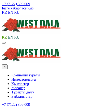
+7 (7122) 309 009
Бізге хабарласыңыз
KZ
EN
RU
KZ
EN
RU
×
Компания туралы
Инвесторларға
Қызметтер
Жобалар
Тұрақты даму
Байланыстар
+7 (7122) 309 009