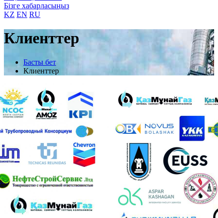
Бізге хабарласыңыз
KZ
EN
RU
Клиенттер
Басты бет
Клиенттер