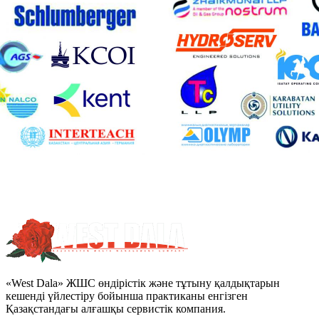
«West Dala» ЖШС өндірістік және тұтыну қалдықтарын
кешенді үйлестіру бойынша практиканы енгізген
Қазақстандағы алғашқы сервистік компания.