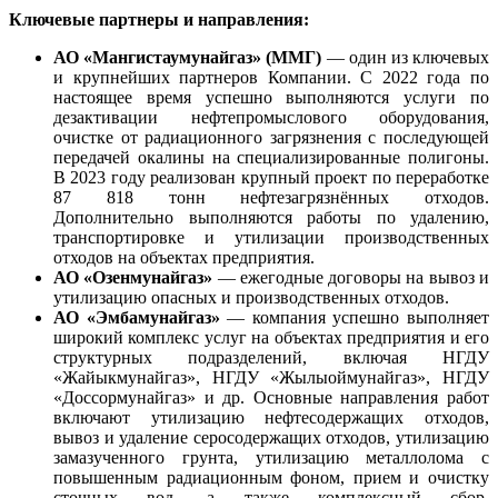
Ключевые партнеры и направления:
АО «Мангистаумунайгаз» (ММГ)
— один из ключевых
и крупнейших партнеров Компании. С 2022 года по
настоящее время успешно выполняются услуги по
дезактивации нефтепромыслового оборудования,
очистке от радиационного загрязнения с последующей
передачей окалины на специализированные полигоны.
В 2023 году реализован крупный проект по переработке
87 818 тонн нефтезагрязнённых отходов.
Дополнительно выполняются работы по удалению,
транспортировке и утилизации производственных
отходов на объектах предприятия.
АО «Озенмунайгаз»
— ежегодные договоры на вывоз и
утилизацию опасных и производственных отходов.
АО «Эмбамунайгаз»
— компания успешно выполняет
широкий комплекс услуг на объектах предприятия и его
структурных подразделений, включая НГДУ
«Жайыкмунайгаз», НГДУ «Жылыоймунайгаз», НГДУ
«Доссормунайгаз» и др. Основные направления работ
включают утилизацию нефтесодержащих отходов,
вывоз и удаление серосодержащих отходов, утилизацию
замазученного грунта, утилизацию металлолома с
повышенным радиационным фоном, прием и очистку
сточных вод, а также комплексный сбор,