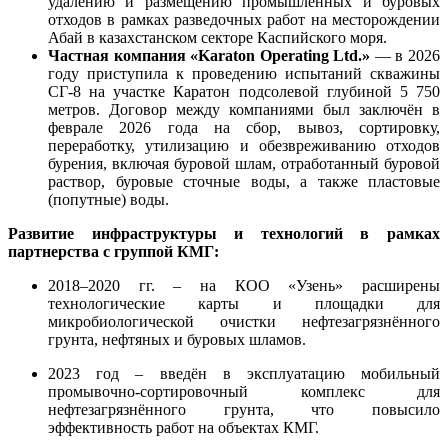
удалению и размещению промышленных и буровых
отходов в рамках разведочных работ на месторождении
Абай в казахстанском секторе Каспийского моря.
Частная компания «Karaton Operating Ltd.»
— в 2026
году приступила к проведению испытаний скважины
СГ-8 на участке Каратон подсолевой глубиной 5 750
метров. Договор между компаниями был заключён в
феврале 2026 года на сбор, вывоз, сортировку,
переработку, утилизацию и обезвреживанию отходов
бурения, включая буровой шлам, отработанный буровой
раствор, буровые сточные воды, а также пластовые
(попутные) воды.
Развитие инфраструктуры и технологий в рамках
партнерства с группой КМГ:
2018–2020 гг. – на КОО «Узень» расширены
технологические карты и площадки для
микробиологической очистки нефтезагрязнённого
грунта, нефтяных и буровых шламов.
2023 год – введён в эксплуатацию мобильный
промывочно-сортировочный комплекс для
нефтезагрязнённого грунта, что повысило
эффективность работ на объектах КМГ.