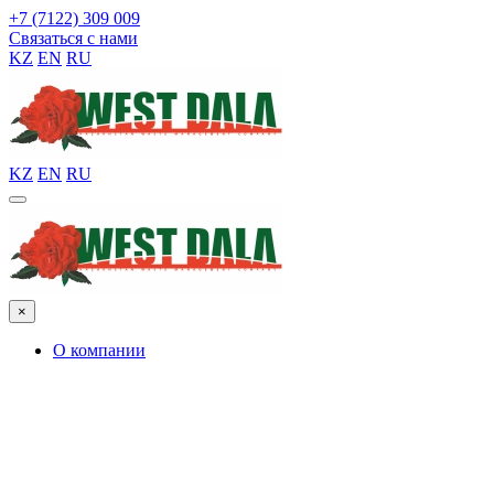
+7 (7122) 309 009
Связаться с нами
KZ
EN
RU
KZ
EN
RU
×
О компании