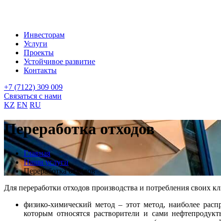
Инвесторам
Услуги
Проекты
Устойчивое развитие
Контакты
+7 (7122) 309 009
Связаться с нами
KZ
EN
RU
Переработка отходов
Главная
Наши услуги
Переработка отходов
Для переработки отходов производства и потребления своих к
физико-химический метод – этот метод, наиболее рас
которым относятся растворители и сами нефтепродук