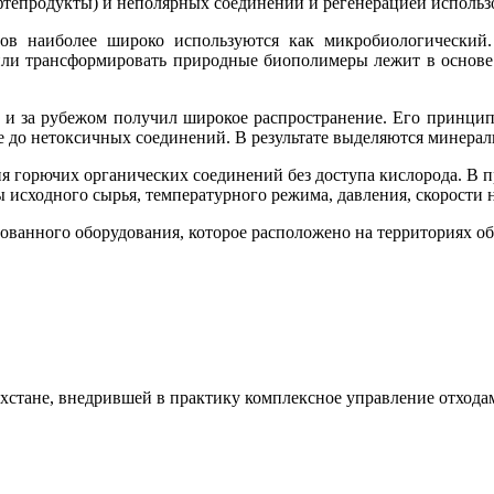
тепродукты) и неполярных соединений и регенерацией использо
дов наиболее широко используются как микробиологический
ь или трансформировать природные биополимеры лежит в основ
к и за рубежом получил широкое распространение. Его принцип
до нетоксичных соединений. В результате выделяются минеральн
 горючих органических соединений без доступа кислорода. В про
ы исходного сырья, температурного режима, давления, скорости н
ованного оборудования, которое расположено на территориях о
хстане, внедрившей в практику комплексное управление отхода