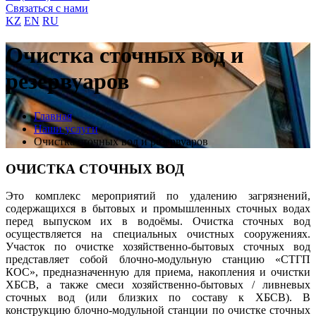
Связаться с нами
KZ
EN
RU
Очистка сточных вод и
резервуаров
Главная
Наши услуги
Очистка сточных вод и резервуаров
ОЧИСТКА СТОЧНЫХ ВОД
Это комплекс мероприятий по удалению загрязнений,
содержащихся в бытовых и промышленных сточных водах
перед выпуском их в водоёмы. Очистка сточных вод
осуществляется на специальных очистных сооружениях.
Участок по очистке хозяйственно-бытовых сточных вод
представляет собой блочно-модульную станцию «СТГП
КОС», предназначенную для приема, накопления и очистки
ХБСВ, а также смеси хозяйственно-бытовых / ливневых
сточных вод (или близких по составу к ХБСВ). В
конструкцию блочно-модульной станции по очистке сточных